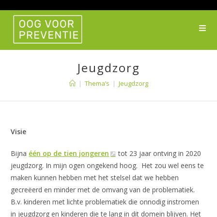
Ga
naar
inhoud
Jeugdzorg
|
Thema’s
|
Jeugdzorg
Visie
Bijna
één op de tien jongeren
tot 23 jaar ontving in 2020
jeugdzorg. In mijn ogen ongekend hoog.
Het zou wel eens te
maken kunnen hebben met het stelsel dat we hebben
gecreëerd en minder met de omvang van de problematiek.
B.v. kinderen met lichte problematiek die onnodig instromen
in jeugdzorg en kinderen die te lang in dit domein blijven. Het