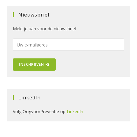
Nieuwsbrief
Meld je aan voor de nieuwsbrief
E
-
m
INSCHRIJVEN
a
i
l
a
d
LinkedIn
r
e
Volg OogvoorPreventie op
LinkedIn
s
: