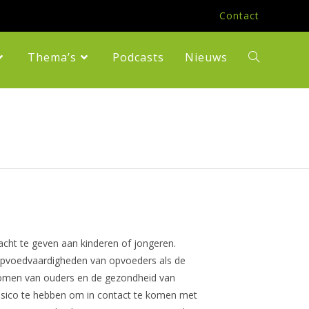
Contact
Thema’s
Podcasts
Nieuws
Toggle
Website
Zoeken
acht te geven aan kinderen of jongeren.
 opvoedvaardigheden van opvoeders als de
inkomen van ouders en de gezondheid van
risico te hebben om in contact te komen met