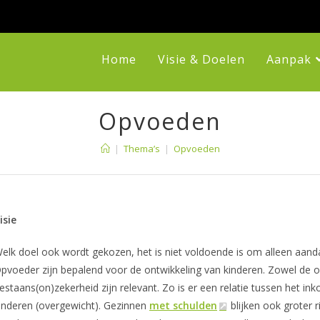
Home
Visie & Doelen
Aanpak
Opvoeden
|
Thema’s
|
Opvoeden
isie
elk doel ook wordt gekozen, het is niet voldoende is om alleen aand
pvoeder zijn bepalend voor de ontwikkeling van kinderen. Zowel de
estaans(on)zekerheid zijn relevant. Zo is er een relatie tussen het 
inderen (overgewicht). Gezinnen
met schulden
blijken ook groter 