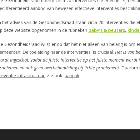
e Gezondheidsraad noemt circa 20 interventies die effectief zijn en 
edifferentieerd aanbod van bewezen effectieve interventies beschikb
n het advies van de Gezondheidsraad staan circa 20 interventies die
p deze website opgenomen in de rubrieken
baby’s & peuters
,
kinde
e Gezondheidsraad wijst er op dat het niet alleen van belang is om eff
emeenten. De toeleiding naar de interventies is cruciaal.
Het is van b
ordt ingeschat, zodat de juiste interventie op het juiste moment wordt i
roblemen en ook geen overbehandeling bij lichte problemen).
Daarom h
reventie-infrastructuur
. Zie ook
aanpak