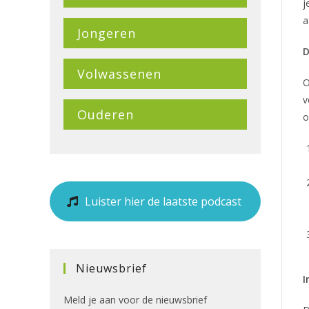
j
a
Jongeren
D
Volwassenen
O
v
Ouderen
o
Luister hier de laatste podcast
Nieuwsbrief
I
Meld je aan voor de nieuwsbrief