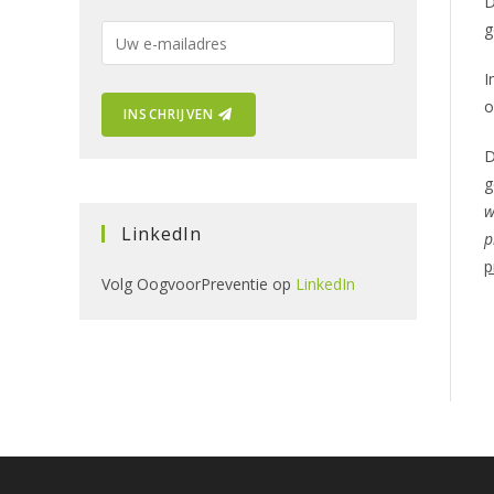
D
g
E
-
I
m
o
INSCHRIJVEN
a
i
D
l
g
a
w
d
LinkedIn
p
r
p
e
Volg OogvoorPreventie op
LinkedIn
s
: