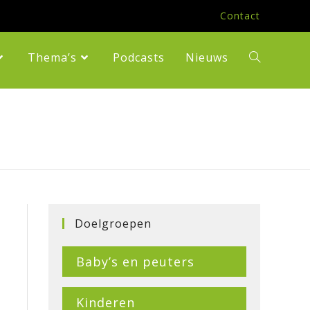
Contact
Thema’s
Podcasts
Nieuws
Toggle
Website
Zoeken
Doelgroepen
Baby’s en peuters
Kinderen