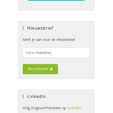
Nieuwsbrief
Meld je aan voor de nieuwsbrief
E
-
m
INSCHRIJVEN
a
i
l
a
d
LinkedIn
r
e
Volg OogvoorPreventie op
LinkedIn