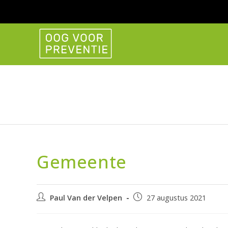
Ga
naar
inhoud
Gemeente
Bericht
Bericht
Paul Van der Velpen
27 augustus 2021
auteur:
gepubliceerd
op: