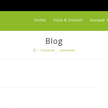
Home
Visie & Doelen
Aanpak
Blog
|
Preventie
|
Gemeente