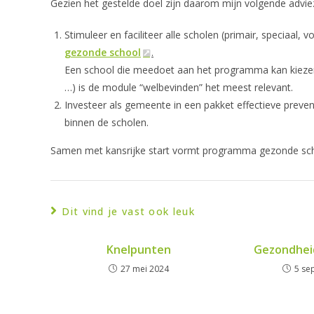
Gezien het gestelde doel zijn daarom mijn volgende advi
Stimuleer en faciliteer alle scholen (primair, specia
gezonde school
.
Een school die meedoet aan het programma kan kiezen
…) is de module “welbevinden” het meest relevant.
Investeer als gemeente in een pakket effectieve prevent
binnen de scholen.
Samen met kansrijke start vormt programma gezonde scho
Dit vind je vast ook leuk
Knelpunten
Gezondhei
27 mei 2024
5 se