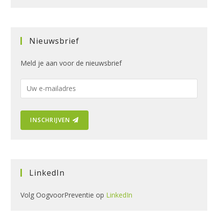
Nieuwsbrief
Meld je aan voor de nieuwsbrief
E
-
m
INSCHRIJVEN
a
i
l
a
d
LinkedIn
r
e
Volg OogvoorPreventie op
LinkedIn
s