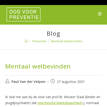
Ga
naar
inhoud
Blog
|
Preventie
|
Mentaal welbevinden
Mentaal welbevinden
Bericht
Bericht
Paul Van der Velpen
27 augustus 2021
auteur:
gepubliceerd
op:
Ik sluit me aan bij de visie van prof.dr. Wouter Staal (kinder-en
jeugdpsychiater) dat
psychische kwetsbaarheid
normaal