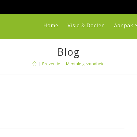
Home
Visie & Doelen
Aanpak
Blog
|
Preventie
|
Mentale gezondheid