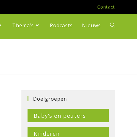
Contact
Thema’s
Podcasts
Nieuws
Toggle
Website
Zoeken
Doelgroepen
Baby’s en peuters
Kinderen