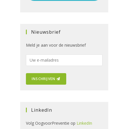
Nieuwsbrief
Meld je aan voor de nieuwsbrief
E
-
m
INSCHRIJVEN
a
i
l
a
d
LinkedIn
r
e
Volg OogvoorPreventie op
LinkedIn