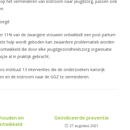
icht op het verminderen van instroom naar jeugdzorg, passen ook
en.
voegd
eer 11% van de zwangere vrouwen ontwikkelt een post partum
uiste hulp wordt geboden kan zwaardere problematiek worden
ontwikkeld die door elke jeugdgezondheidszorg organisatie
jze al in praktijk gebracht;
s-instituut 13 interventies die de onderzoekers kansrijk
ken en de instroom naar de GGZ te verminderen.
houden en
Geïndiceerde preventie
ntwikkeld
27 augustus 2021