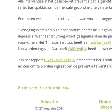
Alle interventies in het basispakket preventie dat is ger
in het basispakket om de mentale gezondheid te versterk
Er moeten wel een aantal interventies aan worden toege
1.Vroegsignaleren en hulp post partum depressie. Ongev
depressie. Wanneer dit vroeg wordt gesignaleerd en de j
voorkomen. Het Trimbos-instituut heeft een
werkwijze
kan worden ingezet. O.a. heeft
GGD HvB
heeft de werkwi
2.In het rapport
GGZ uit de knel,
presenteert het Trimbo
achten om te worden ingezet om de preventie te verster
Dit vind je vast ook leuk
Educatie
Onder
dooro
27 augustus 2021