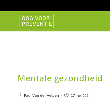
Ga
naar
inhoud
Mentale gezondheid
Bericht
Bericht
Paul Van der Velpen
27 mei 2024
auteur:
gepubliceerd
op: