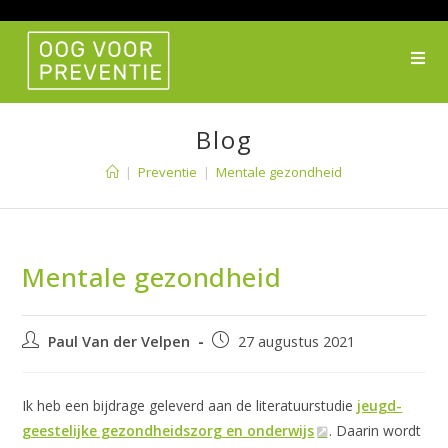
Ga
naar
inhoud
Blog
|
Preventie
|
Mentale gezondheid
Mentale gezondheid
Bericht
Bericht
Paul Van der Velpen
27 augustus 2021
auteur:
gepubliceerd
op:
Ik heb een bijdrage geleverd aan de literatuurstudie
jeugd-
geestelijke gezondheidszorg en onderwijs
. Daarin wordt