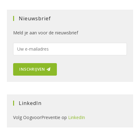
Nieuwsbrief
Meld je aan voor de nieuwsbrief
E
-
m
INSCHRIJVEN
a
i
l
a
d
LinkedIn
r
e
Volg OogvoorPreventie op
LinkedIn
s
: