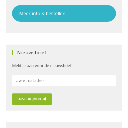
Meer info & bestellen
Nieuwsbrief
Meld je aan voor de nieuwsbrief
E
-
m
INSCHRIJVEN
a
i
l
a