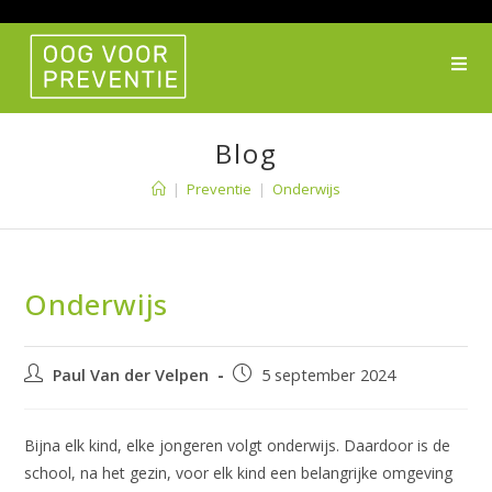
Ga
naar
inhoud
Blog
|
Preventie
|
Onderwijs
Onderwijs
Bericht
Bericht
Paul Van der Velpen
5 september 2024
auteur:
gepubliceerd
op:
Bijna elk kind, elke jongeren volgt onderwijs. Daardoor is de
school, na het gezin, voor elk kind een belangrijke omgeving