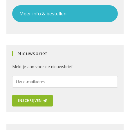
Meer info & bestellen
Nieuwsbrief
Meld je aan voor de nieuwsbrief
E
-
m
INSCHRIJVEN
a
i
l
a