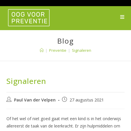
Ga
naar
inhoud
Blog
|
Preventie
|
Signaleren
Signaleren
Bericht
Bericht
Paul Van der Velpen
27 augustus 2021
auteur:
gepubliceerd
op:
Of het wel of niet goed gaat met een kind is in het onderwijs
allereerst de taak van de leerkracht. Er zijn hulpmiddelen om