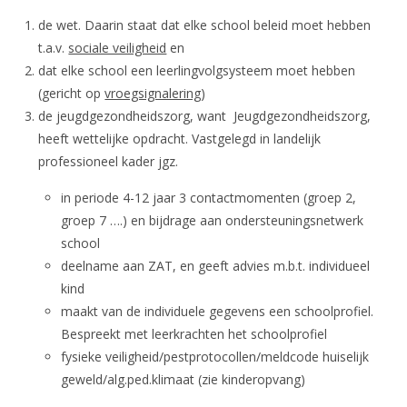
de wet. Daarin staat dat elke school beleid moet hebben
t.a.v.
sociale veiligheid
en
dat elke school een leerlingvolgsysteem moet hebben
(gericht op
vroegsignalering
)
de jeugdgezondheidszorg, want Jeugdgezondheidszorg,
heeft wettelijke opdracht. Vastgelegd in landelijk
professioneel kader jgz.
in periode 4-12 jaar 3 contactmomenten (groep 2,
groep 7 ….) en bijdrage aan ondersteuningsnetwerk
school
deelname aan ZAT, en geeft advies m.b.t. individueel
kind
maakt van de individuele gegevens een schoolprofiel.
Bespreekt met leerkrachten het schoolprofiel
fysieke veiligheid/pestprotocollen/meldcode huiselijk
geweld/alg.ped.klimaat (zie kinderopvang)