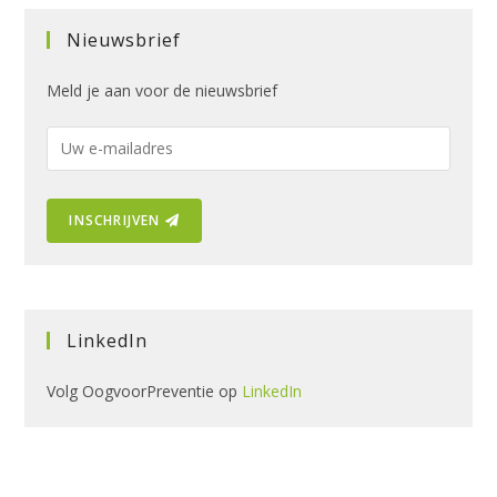
Nieuwsbrief
Meld je aan voor de nieuwsbrief
E
-
m
INSCHRIJVEN
a
i
l
a
d
LinkedIn
r
e
Volg OogvoorPreventie op
LinkedIn
s
: