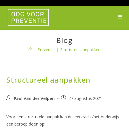
Ga
naar
inhoud
Blog
|
Preventie
|
Structureel aanpakken
Structureel aanpakken
Bericht
Bericht
Paul Van der Velpen
27 augustus 2021
auteur:
gepubliceerd
op:
Voor een structurele aanpak kan de leerkracht/het onderwijs
een beroep doen op: