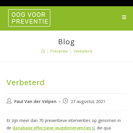
Ga
naar
inhoud
Blog
|
Preventie
|
Verbeterd
Verbeterd
Bericht
Bericht
Paul Van der Velpen
27 augustus 2021
auteur:
gepubliceerd
op:
Er zijn meer dan 70 preventieve interventies op genomen in
de
database effectieve jeugdinterventies
die qua