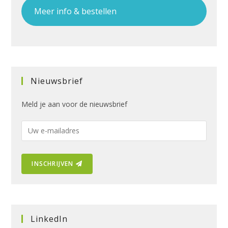
Meer info & bestellen
Nieuwsbrief
Meld je aan voor de nieuwsbrief
E
-
m
INSCHRIJVEN
a
i
l
a
d
LinkedIn