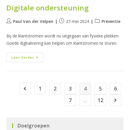
Digitale ondersteuning
Bericht
Bericht
Berichtcategorie:
Paul Van der Velpen
27 mei 2024
Preventie
auteur:
gepubliceerd
op:
Bij de klantstromen wordt nu uitgegaan van fysieke plekken.
Goede digitalisering kan helpen om klantstromen te sturen.
Digitale
Lees Verder
Ondersteuning
1
2
3
4
5
6
Naar vorige pagina
7
…
12
Naar vo
Doelgroepen