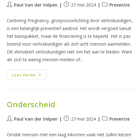
Bericht
Bericht
Berichtcategorie:
Paul Van der Velpen
27 mei 2024
Preventie
auteur:
gepubliceerd
op:
Centering Pregnancy, groepsvoorlichting door verloskundigen,
is een belangrijk preventief aanbod. Het wordt vergoed vanuit
het basispakket, maar de financiering is te beperkt. Het is pas
lonend voor verloskundigen als zich acht mensen aanmelden.
Dit stimuleert verloskundigen niet om het aan te bieden. Want
als zich te weinig mensen melden of…
Niet
Lees Verder
Aantrekkelijk
Onderscheid
Bericht
Bericht
Berichtcategorie:
Paul Van der Velpen
27 mei 2024
Preventie
auteur:
gepubliceerd
op:
Omdat mensen met een laag inkomen vaak niet zullen kiezen