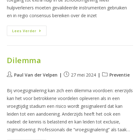
hulpverleners moeten gevalideerde instrumenten gebruiken
en in regio consensus bereiken over de inzet
Gebruik
Lees Verder
Dilemma
Bericht
Bericht
Berichtcategorie:
Paul Van der Velpen
27 mei 2024
Preventie
auteur:
gepubliceerd
op:
Bij vroegsignalering kan zich een dilemma voordoen: enerzijds
kan het voor betrokkene voordelen opleveren als in een
vroegtijdig stadium een risico wordt gesignaleerd dat kan
leiden tot een aandoening. Anderzijds heeft het ook een
nadeel: de kennis is belastend en kan leiden tot exclusie,
stigmatisering. Professionals die “vroegsignalering” als taak…